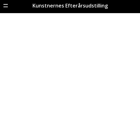
Kunstnernes Efterårsudstilling
Menu