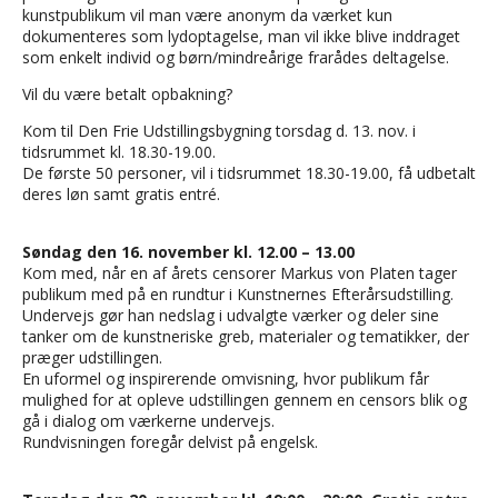
kunstpublikum vil man være anonym da værket kun
dokumenteres som lydoptagelse, man vil ikke blive inddraget
som enkelt individ og børn/mindreårige frarådes deltagelse.
Vil du være betalt opbakning?
Kom til Den Frie Udstillingsbygning torsdag d. 13. nov. i
tidsrummet kl. 18.30-19.00.
De første 50 personer, vil i tidsrummet 18.30-19.00, få udbetalt
deres løn samt gratis entré.
Søndag den 16. november kl. 12.00 – 13.00
Kom med, når en af årets censorer Markus von Platen tager
publikum med på en rundtur i Kunstnernes Efterårsudstilling.
Undervejs gør han nedslag i udvalgte værker og deler sine
tanker om de kunstneriske greb, materialer og tematikker, der
præger udstillingen.
En uformel og inspirerende omvisning, hvor publikum får
mulighed for at opleve udstillingen gennem en censors blik og
gå i dialog om værkerne undervejs.
Rundvisningen foregår delvist på engelsk.