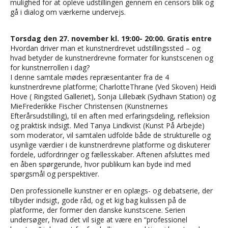
mulighed for at opleve udstillingen gennem en censors blik og
gå i dialog om værkerne undervejs.
Torsdag den 27. november kl. 19:00- 20:00. Gratis entre
Hvordan driver man et kunstnerdrevet udstillingssted – og
hvad betyder de kunstnerdrevne formater for kunstscenen og
for kunstnerrollen i dag?
I denne samtale mødes repræsentanter fra de 4
kunstnerdrevne platforme; CharlotteThrane (Ved Skoven) Heidi
Hove ( Ringsted Galleriet), Sonja Lillebæk (Sydhavn Station) og
MieFrederikke Fischer Christensen (Kunstnernes
Efterårsudstilling), til en aften med erfaringsdeling, refleksion
og praktisk indsigt. Med Tanya Lindkvist (Kunst På Arbejde)
som moderator, vil samtalen udfolde både de strukturelle og
usynlige værdier i de kunstnerdrevne platforme og diskuterer
fordele, udfordringer og fællesskaber. Aftenen afsluttes med
en åben spørgerunde, hvor publikum kan byde ind med
spørgsmål og perspektiver.
Den professionelle kunstner er en oplægs- og debatserie, der
tilbyder indsigt, gode råd, og et kig bag kulissen på de
platforme, der former den danske kunstscene. Serien
undersøger, hvad det vil sige at være en “professionel