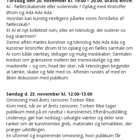
Torsdag den 20. november kl. 19:00 – 20:00. Gratis entre.
AI - fællesskabende eller isolerende ? Oplæg med Kristoffer
Ørum og Ada Ada Ada.
Hvordan kan kunstig intelligens påvirke vores forståelse af
fællesskab?
Er AI et nyt kollektivt rum, eller en teknologi, der isolerer os
bag skærmen?
Denne aften mødes kunstner og teknolog Ada Ada Ada og
kunstner Kristoffer Ørum til to oplæg og en fælles samtale om
AI som både værktøj, deltager og mulig medskaber. Samtalen
kredser om grænserne mellem det menneskelige og det
maskinelle – og om, hvad der sker, når teknologien begynder
at tænke, skabe og føle med os. Aftenen rundes af med en
åben diskussion med publikum.
Søndag d. 23. november kl. 12.00-13.00
Omvisning med årets censorer Torben Ribe.
Kom med, når en af årets censorer; Torben Ribe tager
publikum med på en rundtur i Kunstnernes Efterårsudstilling.
Undervejs gør han nedslag i udvalgte værker og deler sine
tanker om de kunstneriske greb, materialer og tematikker, der
præger udstillingen.
En uformel og inspirerende omvisning, hvor publikum får