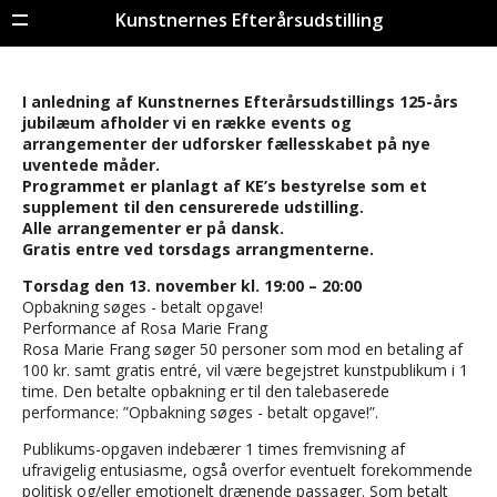
Kunstnernes Efterårsudstilling
Menu
I anledning af Kunstnernes Efterårsudstillings 125-års
jubilæum afholder vi en række events og
arrangementer der udforsker fællesskabet på nye
uventede måder.
Programmet er planlagt af KE’s bestyrelse som et
supplement til den censurerede udstilling.
Alle arrangementer er på dansk.
Gratis entre ved torsdags arrangmenterne.
Torsdag den 13. november kl. 19:00 – 20:00
Opbakning søges - betalt opgave!
Performance af Rosa Marie Frang
Rosa Marie Frang søger 50 personer som mod en betaling af
100 kr. samt gratis entré, vil være begejstret kunstpublikum i 1
time. Den betalte opbakning er til den talebaserede
performance: ”Opbakning søges - betalt opgave!”.
Publikums-opgaven indebærer 1 times fremvisning af
ufravigelig entusiasme, også overfor eventuelt forekommende
politisk og/eller emotionelt drænende passager. Som betalt