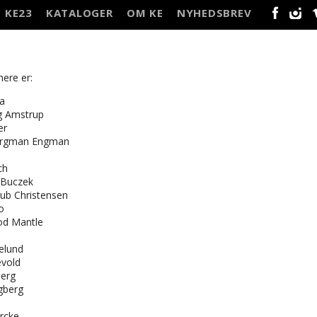
KE23
KATALOGER
OM KE
NYHEDSBREV
FACEBO
INS
nere er:
a
g Amstrup
er
ergman Engman
ch
 Buczek
aub Christensen
o
od Mantle
elund
evold
berg
gberg
ercke