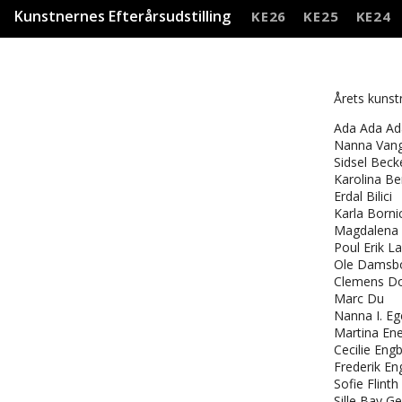
Kunstnernes Efterårsudstilling
KE26
KE25
KE24
Årets kunst
Ada Ada Ad
Nanna Van
Sidsel Beck
Karolina B
Erdal Bilici
Karla Borni
Magdalena
Poul Erik L
Ole Damsb
Clemens D
Marc Du
Nanna I. Eg
Martina En
Cecilie Eng
Frederik En
Sofie Flinth
Sille Bay G