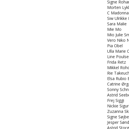
Signe Roha
Morten Lyk
C Madonna 
Siw Ulrikk
Sara Malie
Mie Mo
Mio Julie Sm
Vero Niko N
Pia Obel
Ulla Marie 
Line Pouls
Frida Retz
Mikkel Roh
Rie Takeuch
Elsa Rubio 
Catrine Ørg
Sonny Schn
Astrid Seeb
Frej Siggi
Nickie Sigu
Zuzanna Sk
Signe Søjbe
Jesper Søn
Astrid Stor