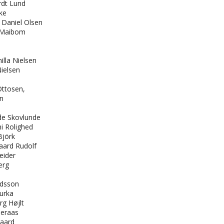
rdt Lund
ke
Daniel Olsen
e Maibom
illa Nielsen
ielsen
Ottosen,
en
de Skovlunde
i Rolighed
Björk
aard Rudolf
eider
erg
rdsson
urka
rg Højlt
deraas
gaard