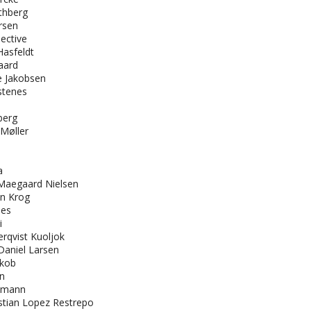
thberg
rsen
lective
Hasfeldt
aard
e Jakobsen
stenes
berg
Møller
a
 Maegaard Nielsen
n Krog
mes
i
rqvist Kuoljok
 Daniel Larsen
akob
en
hmann
stian Lopez Restrepo