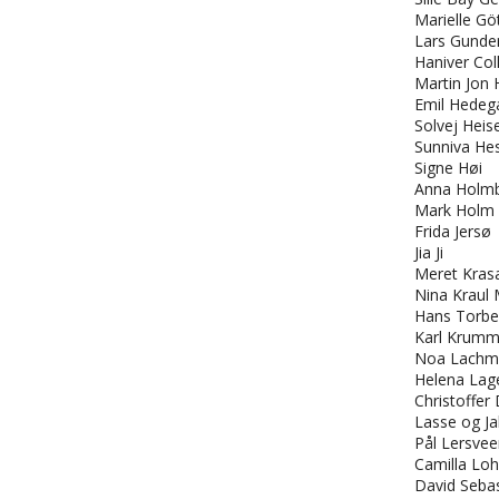
Marielle Gö
Lars Gunde
Haniver Col
Martin Jon 
Emil Hedeg
Solvej Heis
Sunniva He
Signe Høi
Anna Holm
Mark Holm 
Frida Jersø
Jia Ji
Meret Kras
Nina Kraul
Hans Torbe
Karl Krum
Noa Lachm
Helena Lage
Christoffer
Lasse og J
Pål Lersve
Camilla Lo
David Seba