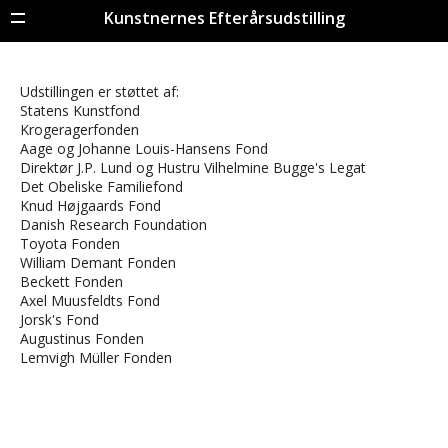
Kunstnernes Efterårsudstilling
Menu
Udstillingen er støttet af:
Statens Kunstfond
Krogeragerfonden
Aage og Johanne Louis-Hansens Fond
Direktør J.P. Lund og Hustru Vilhelmine Bugge's Legat
Det Obeliske Familiefond
Knud Højgaards Fond
Danish Research Foundation
Toyota Fonden
William Demant Fonden
Beckett Fonden
Axel Muusfeldts Fond
Jorsk's Fond
Augustinus Fonden
Lemvigh Müller Fonden